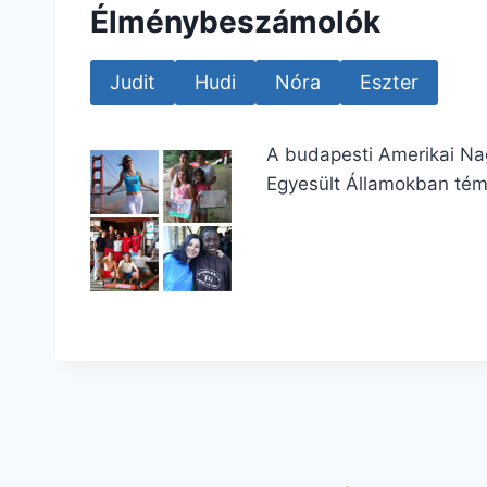
Élménybeszámolók
Judit
Hudi
Nóra
Eszter
A budapesti Amerikai Na
Egyesült Államokban té