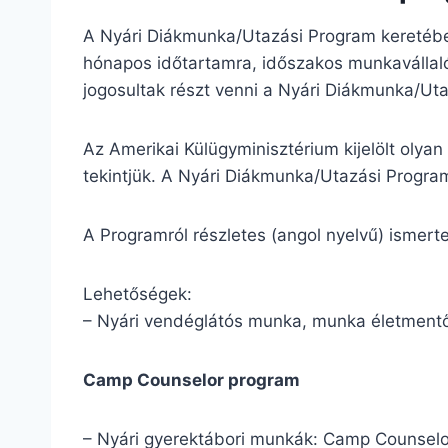
A Nyári Diákmunka/Utazási Program keretében 
hónapos időtartamra, időszakos munkavállaló
jogosultak részt venni a Nyári Diákmunka/Ut
Az Amerikai Külügyminisztérium kijelölt oly
tekintjük. A Nyári Diákmunka/Utazási Progra
A Programról részletes (angol nyelvű) ismert
Lehetőségek:
– Nyári vendéglátós munka, munka életment
Camp Counselor program
– Nyári gyerektábori munkák: Camp Counselo