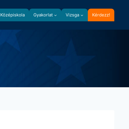
Középiskola
Gyakorlat
Vizsga
Kérdezz!