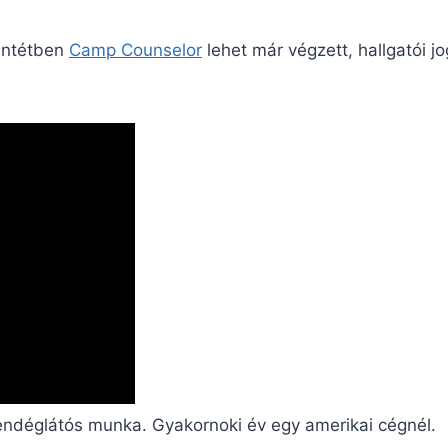
entétben
Camp Counselor
lehet már végzett, hallgatói j
endéglátós munka. Gyakornoki év egy amerikai cégnél.