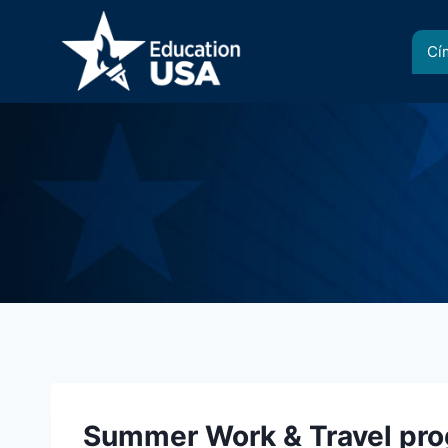
Skip
to
Cí
content
Summer Work & Travel pr