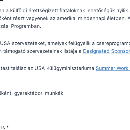
a külföldi érettségizett fiataloknak lehetőségük nyílik
ként részt vegyenek az amerikai mindennapi életben. 
azási Programban.
an USA szervezeteket, amelyek felügyelik a csereprogra
m támogató szervezeteinek listája a
Designated Sponso
etést találsz az USA Külügyminisztériuma
Summer Work 
őként, gyerektábori munkák
rs *