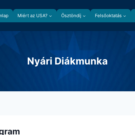
mlap
Miért az USA?
Ösztöndíj
Felsőoktatás
Nyári Diákmunka
ogram