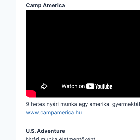
Camp America
9 hetes nyári munka egy amerikai gyermektá
www.campamerica.hu
U.S. Adventure
Nyári munka életmentőként.