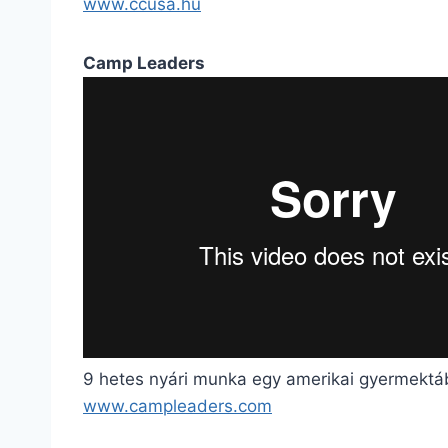
www.ccusa.hu
Camp Leaders
9 hetes nyári munka egy amerikai gyermektá
www.campleaders.com