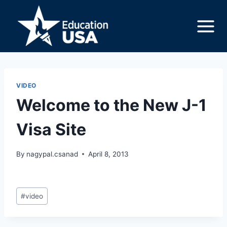
Skip
to
content
VIDEO
Welcome to the New J-1
Visa Site
By
nagypal.csanad
April 8, 2013
Post
#
video
Tags: