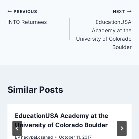
Post
PREVIOUS
NEXT
INTO Returnees
EducationUSA
navigation
Academy at the
University of Colorado
Boulder
Similar Posts
EducationUSA Academy at the
University of Colorado Boulder
By
nagypal.csanad
October 11, 2017